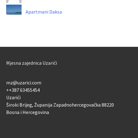
Apartmani Daksa
vencelkosit
pupa.corrado
Mjesna zajednica Uzarići
mz@uzarici.com
+
+387 63455454
Uzarići
Široki Brijeg
,
Županija Zapadnohercegovačka
88220
Bosna i Hercegovina