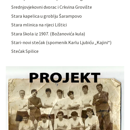
Srednjovjekovni dvorac i Crkvina Grovište
Stara kapelica u groblju Šarampovo
Stara mlinica na rijeci Lištici
Stara škola iz 1907. (Božanovića kula)
Stari-novi stećak (spomenik Karlu Ljubiću „Kajini“)
Stećak Spilice