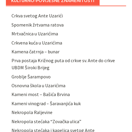
KULTURNO-POVIJESNE ZNAMENITOSTI
Crkva svetog Ante Uzarići
Spomenik žrtvama ratova
Mrtvačnica u Uzarićima
Crkvena kuća u Uzarićima
Kamena čatrnja – bunar
Prva postaja Križnog puta od crkve sv. Ante do crkve
UBDM Široki Brijeg
Groblje Šarampovo
Osnovna škola u Uzarićima
Kameni most – Bašića Brvina
Kameni vinograd – Šaravanjića kuk
Nekropola Raljevine
Nekropola stećaka “Zovačka ulica”
Nekropola stećaka i kapelica svetog Ante