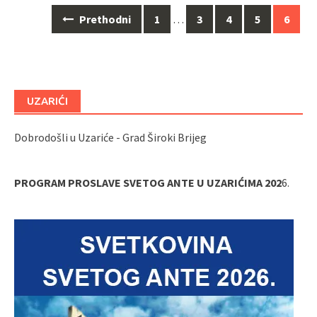
Navigacija
Prethodni
1
…
3
4
5
6
za
objave
UZARIĆI
Dobrodošli u Uzariće - Grad Široki Brijeg
PROGRAM PROSLAVE SVETOG ANTE U UZARIĆIMA 202
6.